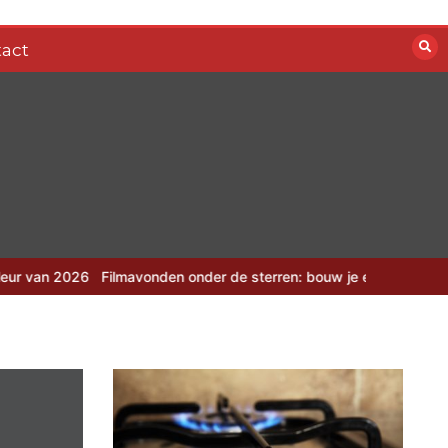
act
Filmavonden onder de sterren: bouw je eigen zomerbioscoop
Camou