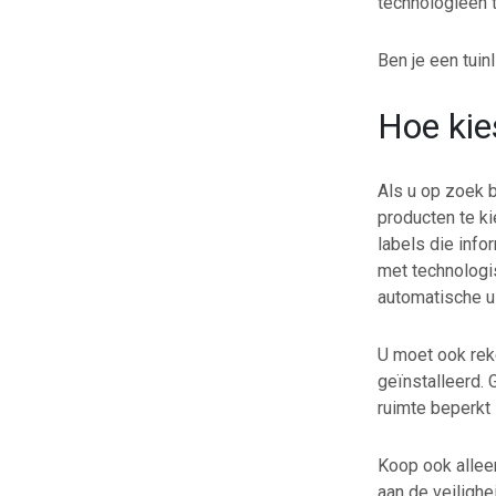
technologieën 
Ben je een tui
Hoe kie
Als u op zoek b
producten te ki
labels die info
met technologis
automatische ui
U moet ook rek
geïnstalleerd. 
ruimte beperkt
Koop ook alleen
aan de veilighe