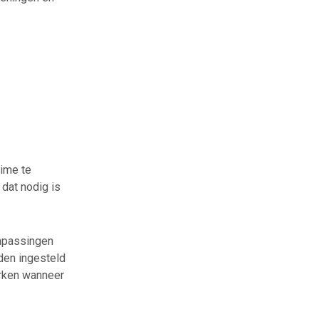
time te
 dat nodig is
anpassingen
den ingesteld
erken wanneer