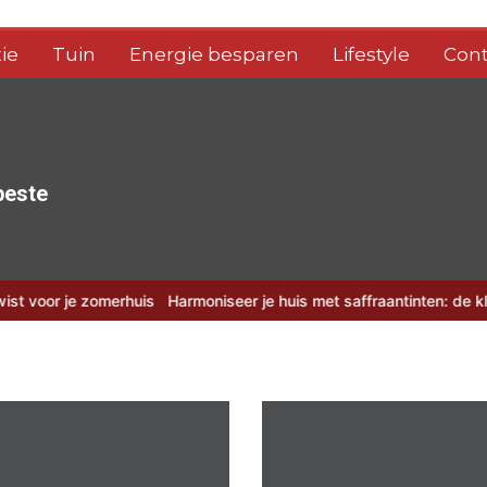
ie
Tuin
Energie besparen
Lifestyle
Cont
 beste
erhuis
Harmoniseer je huis met saffraantinten: de kleur van 2026