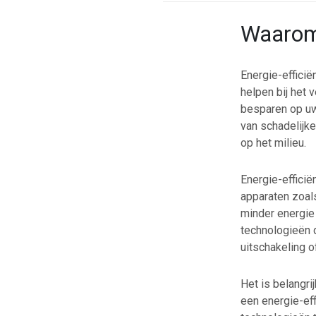
Waarom 
Energie-effici
helpen bij het 
besparen op uw
van schadelijke
op het milieu.
Energie-efficië
apparaten zoal
minder energie 
technologieën d
uitschakeling o
Het is belangri
een energie-eff