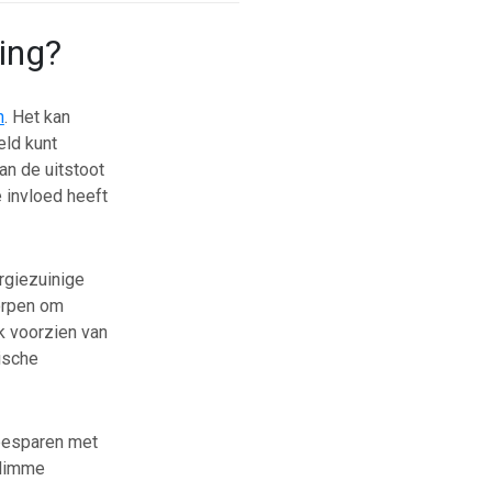
ing?
n
. Het kan
eld kunt
an de uitstoot
 invloed heeft
rgiezuinige
orpen om
k voorzien van
ische
 besparen met
slimme