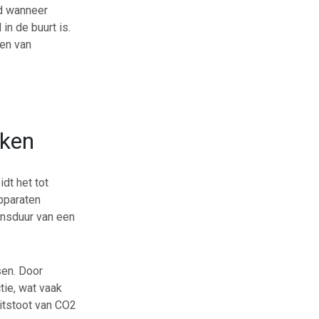
ld wanneer
n de buurt is.
ren van
uken
dt het tot
pparaten
ensduur van een
sen. Door
tie, wat vaak
uitstoot van CO2