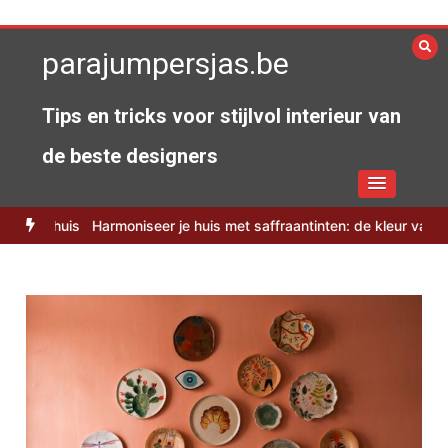
Spring
naar
parajumpersjas.be
de
inhoud
Tips en tricks voor stijlvol interieur van
de beste designers
merhuis
Harmoniseer je huis met saffraantinten: de kleur van 2026