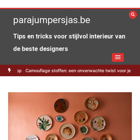
Spring
naar
parajumpersjas.be
de
inhoud
Tips en tricks voor stijlvol interieur van
de beste designers
scoop
Camouflage stoffen: een onverwachte twist voor je zomerhui