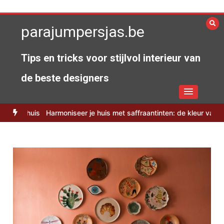
Spring
naar
parajumpersjas.be
de
inhoud
Tips en tricks voor stijlvol interieur van
de beste designers
merhuis
Harmoniseer je huis met saffraantinten: de kleur van 2026