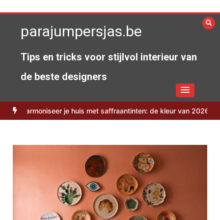
Spring
naar
parajumpersjas.be
de
inhoud
Tips en tricks voor stijlvol interieur van
de beste designers
rmoniseer je huis met saffraantinten: de kleur van 2026
Filmavond