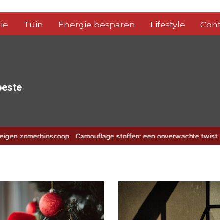
ie
Tuin
Energie besparen
Lifestyle
Cont
 beste
rbioscoop
Camouflage stoffen: een onverwachte twist voor je zom