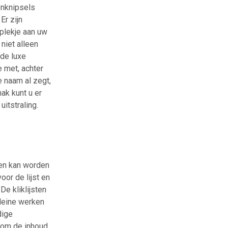
enknipsels
Er zijn
plekje aan uw
niet alleen
 de luxe
e met, achter
e naam al zegt,
mak kunt u er
uitstraling.
ien kan worden
oor de lijst en
e kliklijsten
kleine werken
dige
 om de inhoud