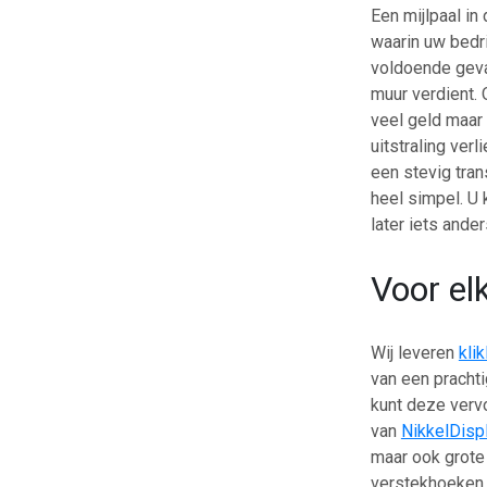
Een mijlpaal in
waarin uw bedri
voldoende geva
muur verdient. 
veel geld maar 
uitstraling ver
een stevig tran
heel simpel. U 
later iets ander
Voor elk
Wij leveren
klik
van een prachti
kunt deze vervo
van
NikkelDisp
maar ook grote 
verstekhoeken 