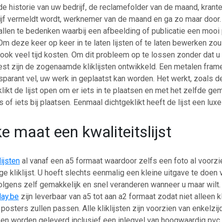
 de historie van uw bedrijf, de reclamefolder van de maand, krant
jf vermeldt wordt, werknemer van de maand en ga zo maar door. 
llen te bedenken waarbij een afbeelding of publicatie een mooi 
Om deze keer op keer in te laten lijsten of te laten bewerken zou 
ook veel tijd kosten. Om dit probleem op te lossen zonder dat u
liest zijn de zogenaamde kliklijsten ontwikkeld. Een metalen fram
sparant vel, uw werk in geplaatst kan worden. Het werkt, zoals d
klikt de lijst open om er iets in te plaatsen en met het zelfde ge
s of iets bij plaatsen. Eenmaal dichtgeklikt heeft de lijst een luxe 
e maat een kwaliteitslijst
lijsten
al vanaf een a5 formaat waardoor zelfs een foto al voorz
ge kliklijst. U hoeft slechts eenmalig een kleine uitgave te doen v
lgens zelf gemakkelijk en snel veranderen wanneer u maar wilt. D
lay.be
zijn leverbaar van a5 tot aan a2 formaat zodat niet alleen 
posters zullen passen. Alle kliklijsten zijn voorzien van enkelzij
en worden geleverd inclusief een inlegvel van hoogwaardig pvc