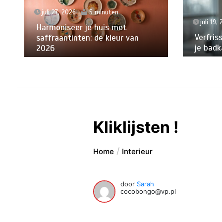
juli 27, 2026
5 minuten
juli 19,
Harmoniseer je huis met
Verfris
saffraantinten: de kleur van
je badk
2026
Kliklijsten !
Home
Interieur
door
Sarah
cocobongo@vp.pl