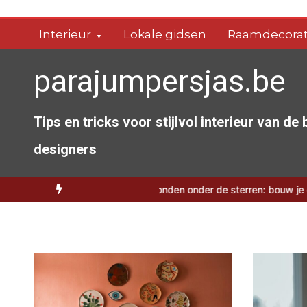
Spring
naar
Interieur
Lokale gidsen
Raamdecorat
de
inhoud
parajumpersjas.be
Tips en tricks voor stijlvol interieur van de
designers
 de zomertrend
Filmavonden onder de sterren: bouw je eigen zome