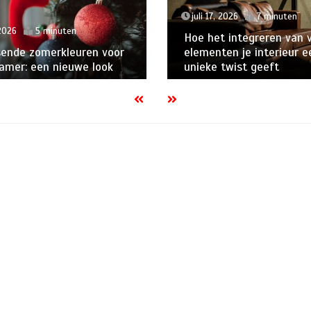
juli 17, 2026
7 minuten
 2026
5 minuten
Hoe het integreren van 
sende zomerkleuren voor
elementen je interieur e
amer: een nieuwe look
unieke twist geeft