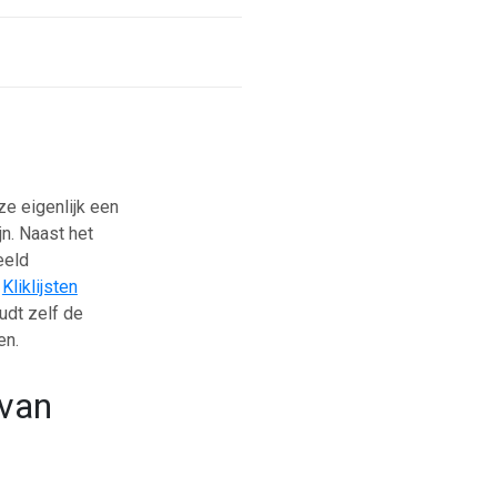
e eigenlijk een
jn. Naast het
eeld
.
Kliklijsten
udt zelf de
en.
 van