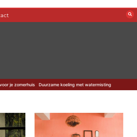
act
erhuis
Duurzame koeling met watermisting system: de zomertrend