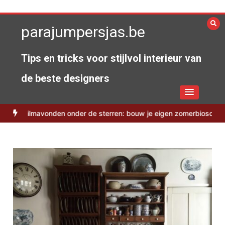
Spring
naar
parajumpersjas.be
de
inhoud
Tips en tricks voor stijlvol interieur van
de beste designers
Filmavonden onder de sterren: bouw je eigen zomerbioscoop
Glas 