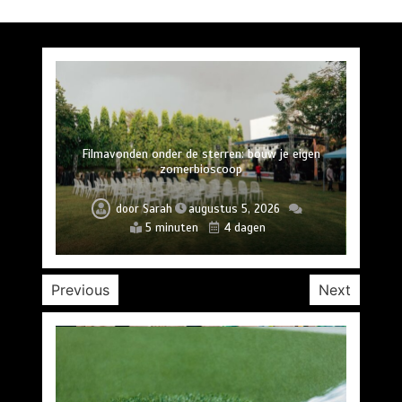
Camouflage stoffen: een onverwachte twist voor
Harmoniseer je huis met saffraantinten: de kleur
Duurzame koeling met watermisting system: de
Onthul de geheimen van schaduwrijk ontwerp in
Filmavonden onder de sterren: bouw je eigen
Insectvriendelijke tuinen: hoe je helpt bij het
Creëer een duurzaam speelgoedparadijs in je tuin
ondersteunen van de biodiversiteit
stedelijke binnentuinen
zomerbioscoop
je zomerhuis
zomertrend
van 2026
door
door
door
door
door
door
door
Sarah
Sarah
Sarah
Sarah
Sarah
Sarah
Sarah
augustus 8, 2026
augustus 5, 2026
augustus 2, 2026
juli 26, 2026
juli 25, 2026
juli 23, 2026
juli 27, 2026
5 minuten
6 minuten
5 minuten
5 minuten
7 minuten
6 minuten
5 minuten
2 weken
2 weken
2 weken
2 weken
4 dagen
7 dagen
13 uren
Previous
Next