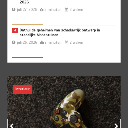
2026
juli 27, 2026
5 minuten
2 weken
Onthul de geheimen van schaduwrijk ontwerp in
4
stedelijke binnentuinen
juli 26, 2026
7 minuten
2 weken
Insectvriendelijke tuinen: hoe je helpt bij het
5
ondersteunen van de biodiversiteit
juli 25, 2026
6 minuten
2 weken
Interieur
Creëer een duurzaam speelgoedparadijs in je tuin
6
juli 23, 2026
5 minuten
2 weken