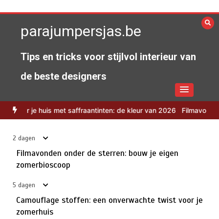
Spring
naar
parajumpersjas.be
de
inhoud
Tips en tricks voor stijlvol interieur van
de beste designers
Harmoniseer je huis met saffraantinten: de kleur van
3
2026
affraantinten: de kleur van 2026
Filmavonden onder de sterren: b
juli 27, 2026
5 minuten
2 weken
2 dagen
Onthul de geheimen van schaduwrijk ontwerp in
Filmavonden onder de sterren: bouw je eigen
4
stedelijke binnentuinen
zomerbioscoop
juli 26, 2026
7 minuten
2 weken
5 dagen
Camouflage stoffen: een onverwachte twist voor je
Insectvriendelijke tuinen: hoe je helpt bij het
5
zomerhuis
ondersteunen van de biodiversiteit