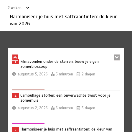
juli 25, 2026
6 minuten
2 weken
2 weken
Harmoniseer je huis met saffraantinten: de kleur
van 2026
Creëer een duurzaam speelgoedparadijs in je tuin
6
juli 23, 2026
5 minuten
2 weken
Filmavonden onder de sterren: bouw je eigen
1
zomerbioscoop
augustus 5, 2026
5 minuten
2 dagen
Camouflage stoffen: een onverwachte twist voor je
2
zomerhuis
augustus 2, 2026
6 minuten
5 dagen
Harmoniseer je huis met saffraantinten: de kleur van
3