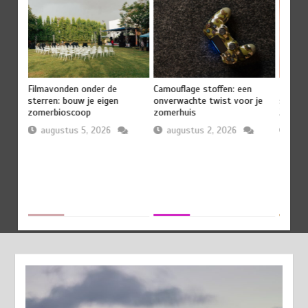
et
Filmavonden onder de
Camouflage stoffen: een
Harmo
r van
sterren: bouw je eigen
onverwachte twist voor je
saffra
zomerbioscoop
zomerhuis
2026
augustus 5, 2026
augustus 2, 2026
jul