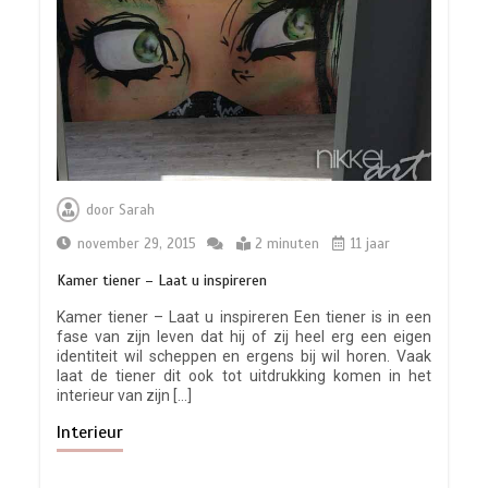
Camouflage stoffen: een onverwachte
twist voor je zomerhuis
door
Sarah
6 minuten
november 29, 2015
2 minuten
11 jaar
Kamer tiener – Laat u inspireren
Kamer tiener – Laat u inspireren Een tiener is in een
fase van zijn leven dat hij of zij heel erg een eigen
identiteit wil scheppen en ergens bij wil horen. Vaak
Harmoniseer je huis met
laat de tiener dit ook tot uitdrukking komen in het
saffraantinten: de kleur van 2026
interieur van zijn […]
5 minuten
Interieur