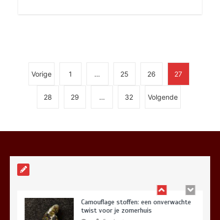
Onthul de geheimen van schaduwrijk
ontwerp in stedelijke binnentuinen
7 minuten
Vorige
1
…
25
26
27
28
29
…
32
Volgende
Filmavonden onder de sterren: bouw je
eigen zomerbioscoop
5 minuten
Camouflage stoffen: een onverwachte
twist voor je zomerhuis