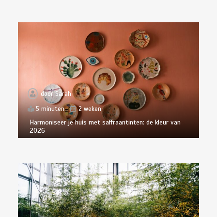
door
Sarah
5 minuten
2 weken
Harmoniseer je huis met saffraantinten: de kleur van
2026