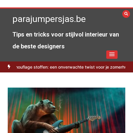
Spring
naar
parajumpersjas.be
de
inhoud
Tips en tricks voor stijlvol interieur van
de beste designers
lage stoffen: een onverwachte twist voor je zomerhuis
Duurzame 