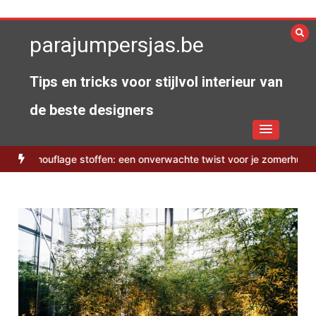
Spring
naar
parajumpersjas.be
de
inhoud
Tips en tricks voor stijlvol interieur van
de beste designers
uflage stoffen: een onverwachte twist voor je zomerhuis
Duurzame