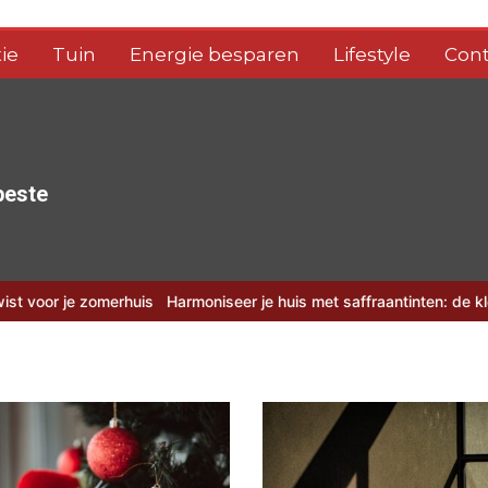
ie
Tuin
Energie besparen
Lifestyle
Cont
 beste
erhuis
Harmoniseer je huis met saffraantinten: de kleur van 2026