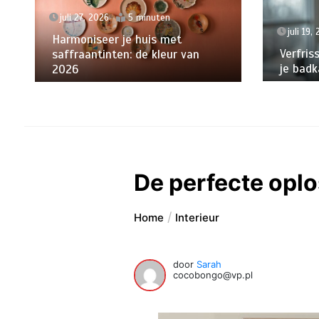
juli 27, 2026
5 minuten
juli 19,
Harmoniseer je huis met
Verfris
saffraantinten: de kleur van
je badk
2026
De perfecte opl
Home
Interieur
door
Sarah
cocobongo@vp.pl