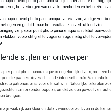
an papier peint photo panoramique zijn onder andere de mogelij
sformeren, het verbergen van onvolkomenheden en het creëren va
 van papier peint photo panoramique vereist zorgvuldige voorber
etingen en geduld, maar het resultaat kan verbluffend zijn.
iniging van papier peint photo panoramique is relatief eenvoudi
 vlekken voorzichtig af te vegen en regelmatig stof te verwijde
g.
llende stijlen en ontwerpen
apier peint photo panoramique is ongelooflijk divers, met een b
erpen die passen bij verschillende interieurthema’s. Van rustiek
tracte patronen, er is voor elk wat wils. Natuurlijke taferelen zo
zichten zijn bijzonder populair, omdat ze een gevoel van rust en
nen brengen.
zijn vaak rijk aan kleur en detail, waardoor ze leven in de kame