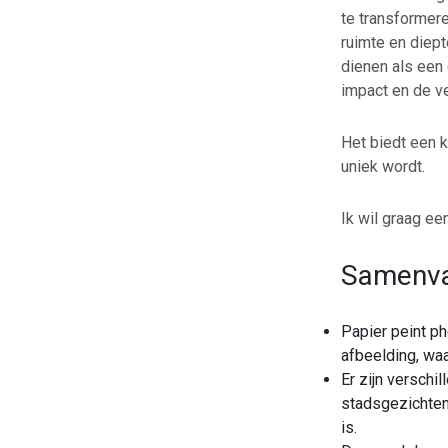
te transformere
ruimte en diept
dienen als een
impact en de ve
Het biedt een k
uniek wordt.
Ik wil graag e
Samenva
Papier peint p
afbeelding, waa
Er zijn verschi
stadsgezichten,
is.