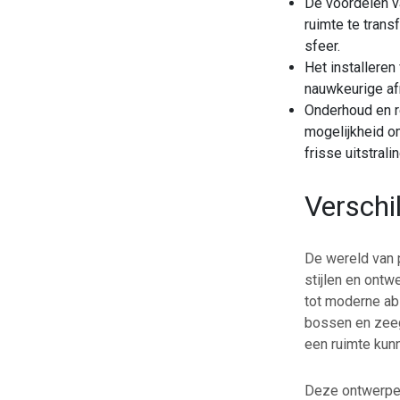
De voordelen v
ruimte te tran
sfeer.
Het installeren
nauwkeurige afm
Onderhoud en re
mogelijkheid om
frisse uitstralin
Verschi
De wereld van p
stijlen en ontw
tot moderne abs
bossen en zeege
een ruimte kun
Deze ontwerpen 