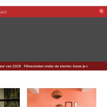
act
Filmavonden onder de sterren: bouw je eigen zomerbioscoop
Camo