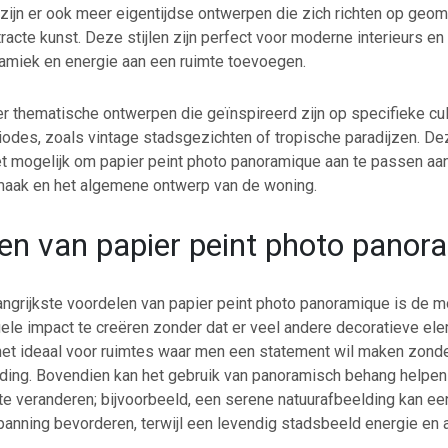
zijn er ook meer eigentijdse ontwerpen die zich richten op geom
acte kunst. Deze stijlen zijn perfect voor moderne interieurs e
amiek en energie aan een ruimte toevoegen.
er thematische ontwerpen die geïnspireerd zijn op specifieke cul
iodes, zoals vintage stadsgezichten of tropische paradijzen. Dez
het mogelijk om papier peint photo panoramique aan te passen aa
maak en het algemene ontwerp van de woning.
en van papier peint photo panor
angrijkste voordelen van papier peint photo panoramique is de m
uele impact te creëren zonder dat er veel andere decoratieve el
 het ideaal voor ruimtes waar men een statement wil maken zonde
iding. Bovendien kan het gebruik van panoramisch behang helpe
te veranderen; bijvoorbeeld, een serene natuurafbeelding kan ee
anning bevorderen, terwijl een levendig stadsbeeld energie en ac