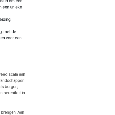
kheid om een
n een unieke
eiding,
g, met de
ren voor een
reed scala aan
e landschappen
als bergen,
 sereniteit in
r brengen. Aan