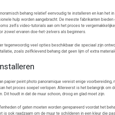
noramisch behang relatief eenvoudig te installeren en kan het in
ionele hulp worden aangebracht. De meeste fabrikanten bieden 
soms zelfs video-tutorials aan om het proces te vergemakkelijke
or zowel ervaren doe-het-zelvers als beginners.
 er tegenwoordig veel opties beschikbaar die speciaal zijn ontw
allatie, zoals zelfklevend behang dat geen lijm of extra material
nstalleren
van papier peint photo panoramique vereist enige voorbereiding,
kan het proces soepel verlopen. Allereerst is het belangrijk om
n. Dit houdt in dat de muur schoon, droog en glad moet zijn.
fenheden of gaten moeten worden gerepareerd voordat het beh
t is ook raadzaam om de muur te schilderen in een kleur die past