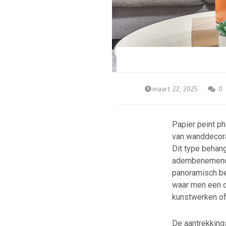
maart 22, 2025
0
Papier peint p
van wanddecorat
Dit type behan
adembenemende n
panoramisch beh
waar men een d
kunstwerken o
De aantrekkings