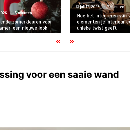
juli 17, 2026
7 minuten
 2026
5 minuten
Hoe het integreren van 
sende zomerkleuren voor
elementen je interieur e
amer: een nieuwe look
unieke twist geeft
ossing voor een saaie wand