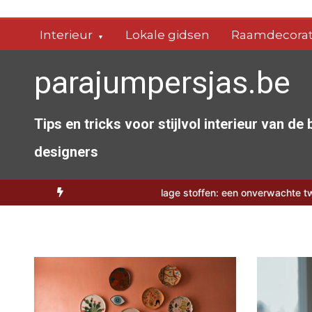
Spring
naar
Interieur
Lokale gidsen
Raamdecorat
de
inhoud
parajumpersjas.be
Tips en tricks voor stijlvol interieur van de
designers
erbioscoop
Camouflage stoffen: een onverwachte twist voor je zom