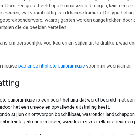
n. Door een groot beeld op de muur aan te brengen, kan men de i
e creëren, wat vooral nuttig is in kleinere kamers. Dit type beha
 gespreksonderwerp, waarbij gasten worden aangetrokken door 
rhalen die de beelden vertellen.
ans om persoonlijke voorkeuren en stijlen uit te drukken, waardo
en nieuwe
papier peint photo panoramique
voor mijn woonkamer.
tting
hoto panoramique is een soort behang dat wordt bedrukt met ee
rdoor het een unieke en opvallende uitstraling heeft.
llende stijlen en ontwerpen beschikbaar, waaronder landschappen
 abstracte patronen en meer, waardoor er voor elk interieur ee