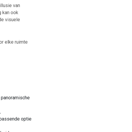
llusie van
ng kan ook
de visuele
or elke ruimte
n panoramische
,
n passende optie