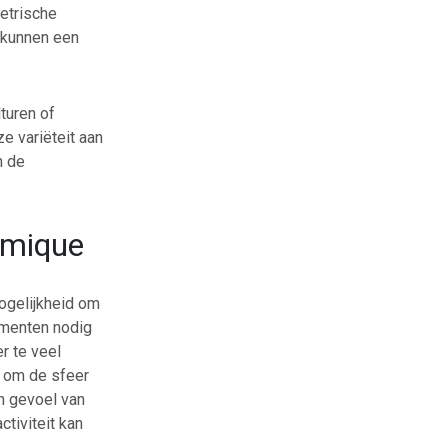
etrische
n kunnen een
turen of
e variëteit aan
n de
amique
ogelijkheid om
ementen nodig
r te veel
n om de sfeer
n gevoel van
tiviteit kan