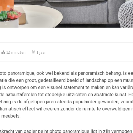
12 minuten
1 jaar
hoto panoramique, ook wel bekend als panoramisch behang, is e
ie die een groot, gedetailleerd beeld of landschap op een muur 
g is ontworpen om een visueel statement te maken en kan variër
atuurtaferelen tot stedelijke uitzichten en abstracte kunst. H
ang is de afgelopen jaren steeds populairder geworden, vooral 
ramatisch effect wil creëren zonder de ruimte te overweldigen m
f meubels.
kracht van papier peint photo panoramique ligt in zijn vermoge