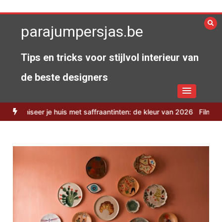
Spring
naar
parajumpersjas.be
de
inhoud
Tips en tricks voor stijlvol interieur van
de beste designers
seer je huis met saffraantinten: de kleur van 2026
Filmavonden on