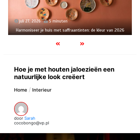
juli 27, 2026
5 minuten
Harmoniseer je huis met saffraantinten: de kleur van 2026
Hoe je met houten jaloezieën een
natuurlijke look creëert
Home
Interieur
door
Sarah
cocobongo@vp.pl