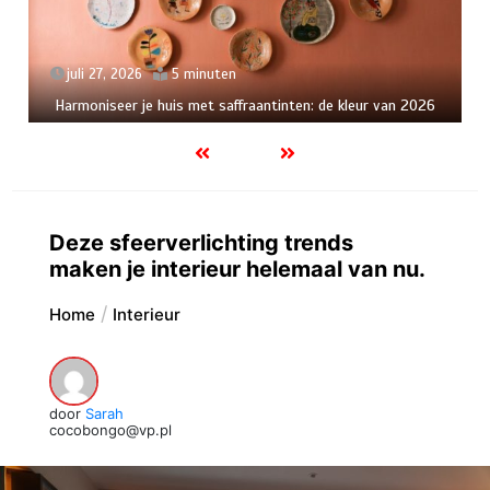
juli 19, 2026
5 minuten
Verfrissende zom
look
e huis met saffraantinten: de kleur van 2026
Deze sfeerverlichting trends
maken je interieur helemaal van nu.
Home
Interieur
door
Sarah
cocobongo@vp.pl