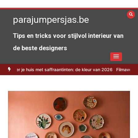
Spring
naar
parajumpersjas.be
de
inhoud
Tips en tricks voor stijlvol interieur van
de beste designers
huis met saffraantinten: de kleur van 2026
Filmavonden onder de s