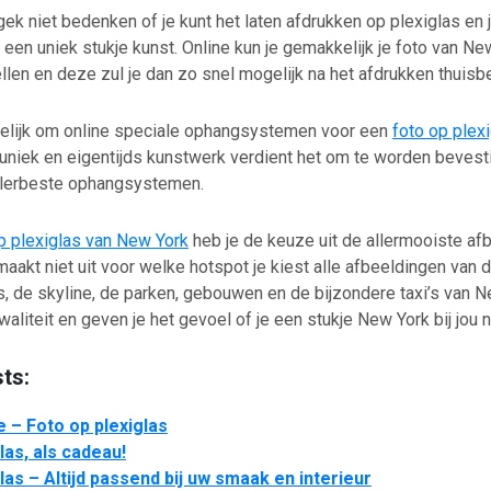
gek niet bedenken of je kunt het laten afdrukken op plexiglas en 
en uniek stukje kunst. Online kun je gemakkelijk je foto van Ne
llen en deze zul je dan zo snel mogelijk na het afdrukken thuisb
elijk om online speciale ophangsystemen voor een
foto op plex
 uniek en eigentijds kunstwerk verdient het om te worden bevest
llerbeste ophangsystemen.
p plexiglas van New York
heb je de keuze uit de allermooiste af
aakt niet uit voor welke hotspot je kiest alle afbeeldingen van 
 de skyline, de parken, gebouwen en de bijzondere taxi’s van N
waliteit en geven je het gevoel of je een stukje New York bij jou n
ts:
 – Foto op plexiglas
las, als cadeau!
las – Altijd passend bij uw smaak en interieur