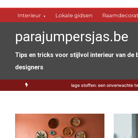
Spring
naar
Interieur
Lokale gidsen
Raamdecorat
de
inhoud
parajumpersjas.be
Tips en tricks voor stijlvol interieur van de
designers
erbioscoop
Camouflage stoffen: een onverwachte twist voor je zom