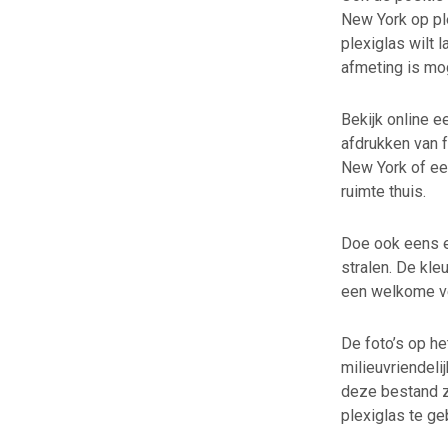
New York op ple
plexiglas wilt 
afmeting is mog
Bekijk online e
afdrukken van f
New York of ee
ruimte thuis.
Doe ook eens e
stralen. De kle
een welkome ver
De foto’s op he
milieuvriendeli
deze bestand zi
plexiglas te ge