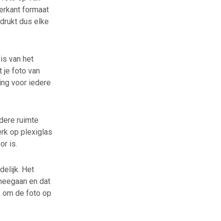
ierkant formaat
edrukt dus elke
is van het
 je foto van
ing voor iedere
dere ruimte
erk op plexiglas
r is.
delijk. Het
 meegaan en dat
k om de foto op