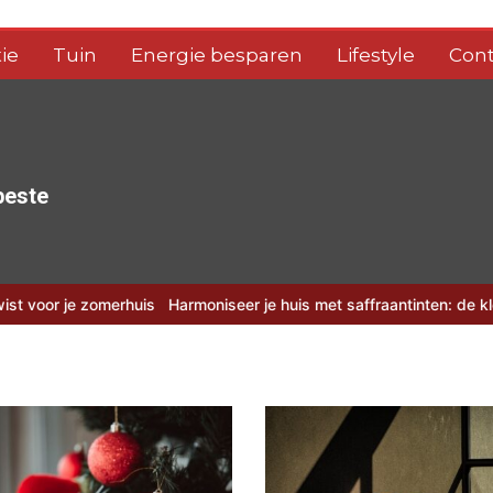
ie
Tuin
Energie besparen
Lifestyle
Cont
 beste
erhuis
Harmoniseer je huis met saffraantinten: de kleur van 2026