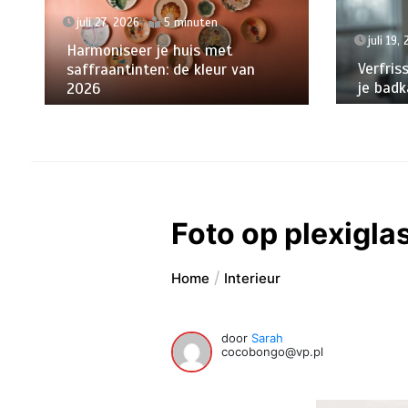
juli 27, 2026
5 minuten
juli 19,
Harmoniseer je huis met
Verfris
saffraantinten: de kleur van
je badk
2026
Foto op plexigla
Home
Interieur
door
Sarah
cocobongo@vp.pl