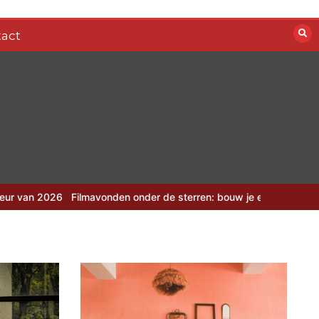
act
Filmavonden onder de sterren: bouw je eigen zomerbioscoop
Camo