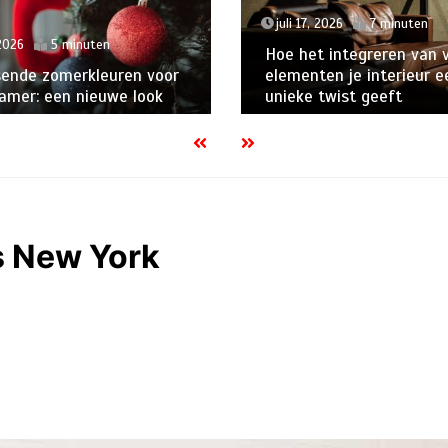
juli 17, 2026
7 minuten
 2026
5 minuten
Hoe het integreren van 
sende zomerkleuren voor
elementen je interieur e
amer: een nieuwe look
unieke twist geeft
s New York