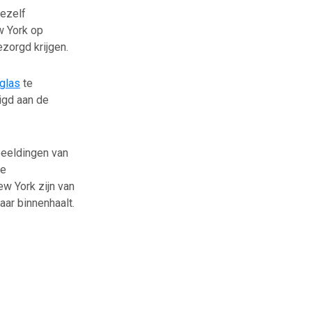
jezelf
w York op
ezorgd krijgen.
iglas
te
igd aan de
beeldingen van
de
ew York zijn van
aar binnenhaalt.