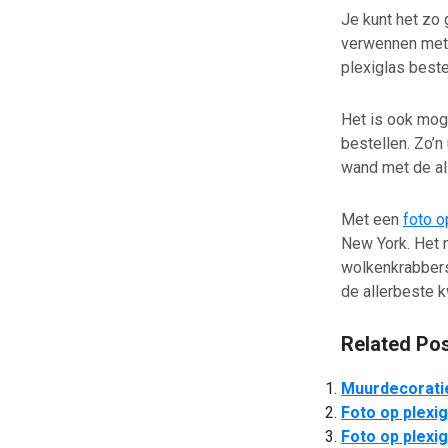
Je kunt het zo 
verwennen met e
plexiglas beste
Het is ook mog
bestellen. Zo’n
wand met de a
Met een
foto o
New York. Het m
wolkenkrabbers,
de allerbeste k
Related Pos
Muurdecoratie
Foto op plexig
Foto op plexig