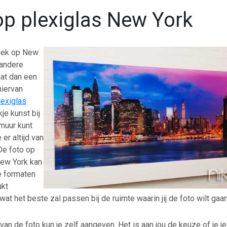
op plexiglas New York
gek op New
 andere
at dan een
hiervan
lexiglas
kje kunst bij
 muur kunt
er altijd van
De foto op
New York kan
e formaten
ukt
 wat het beste zal passen bij de ruimte waarin jij de foto wilt ga
van de foto kun je zelf aangeven. Het is aan jou de keuze of je je