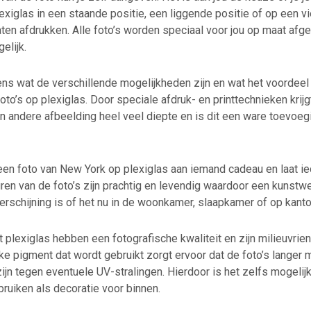
xiglas in een staande positie, een liggende positie of op een v
laten afdrukken. Alle foto’s worden speciaal voor jou op maat afg
elijk.
ens wat de verschillende mogelijkheden zijn en wat het voordeel 
oto’s op plexiglas. Door speciale afdruk- en printtechnieken krijgt
n andere afbeelding heel veel diepte en is dit een ware toevoeg
en foto van New York op plexiglas aan iemand cadeau en laat ie
uren van de foto’s zijn prachtig en levendig waardoor een kunstw
schijning is of het nu in de woonkamer, slaapkamer of op kantoo
t plexiglas hebben een fotografische kwaliteit en zijn milieuvrien
jke pigment dat wordt gebruikt zorgt ervoor dat de foto’s langer
jn tegen eventuele UV-stralingen. Hierdoor is het zelfs mogelij
bruiken als decoratie voor binnen.