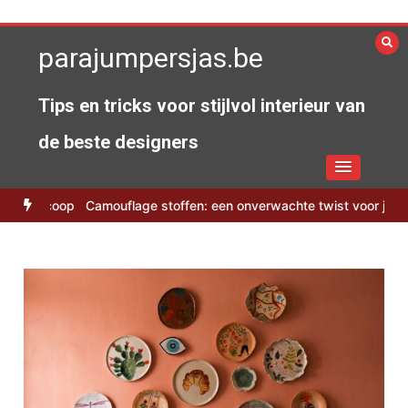
Spring
naar
parajumpersjas.be
de
inhoud
Tips en tricks voor stijlvol interieur van
de beste designers
bioscoop
Camouflage stoffen: een onverwachte twist voor je zomer