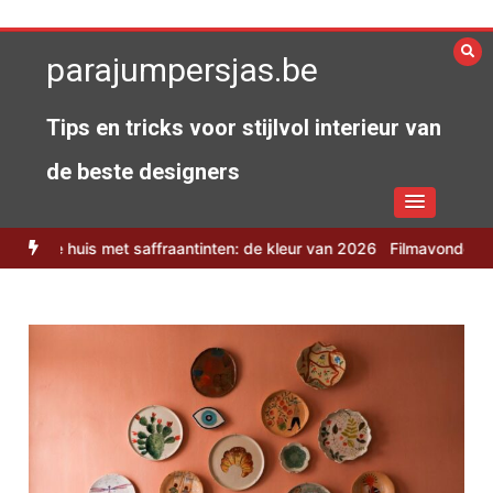
Spring
naar
parajumpersjas.be
de
inhoud
Tips en tricks voor stijlvol interieur van
de beste designers
et saffraantinten: de kleur van 2026
Filmavonden onder de sterre