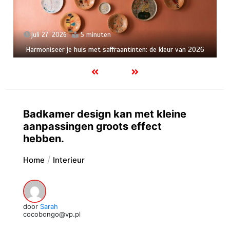
juli 19, 2026
5 minuten
Verfrissende zomerkleuren voor je badkamer: een nieuwe
look
Badkamer design kan met kleine
aanpassingen groots effect
hebben.
Home
Interieur
door
Sarah
cocobongo@vp.pl