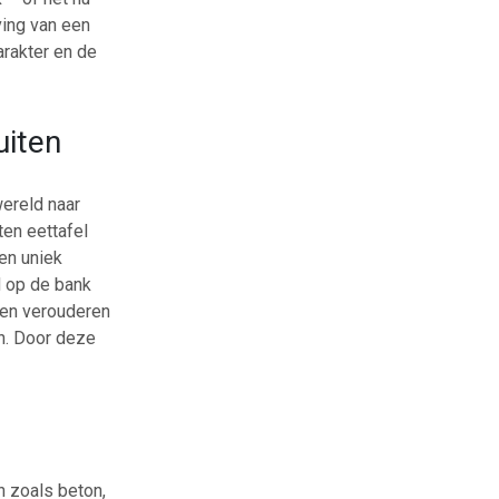
ving van een
arakter en de
uiten
wereld naar
ten eettafel
en uniek
d op de bank
alen verouderen
en. Door deze
n zoals beton,