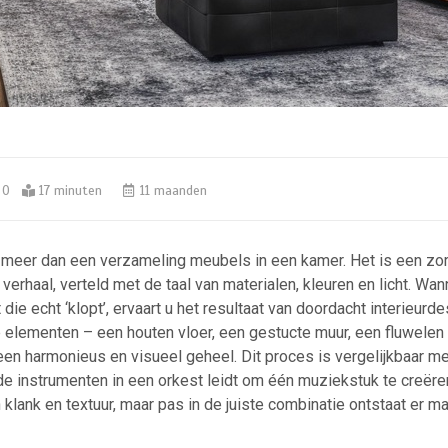
0
17 minuten
11 maanden
s meer dan een verzameling meubels in een kamer. Het is een zo
rhaal, verteld met de taal van materialen, kleuren en licht. Wan
die echt ‘klopt’, ervaart u het resultaat van doordacht interieurde
 elementen – een houten vloer, een gestucte muur, een fluwelen
een harmonieus en visueel geheel. Dit proces is vergelijkbaar me
de instrumenten in een orkest leidt om één muziekstuk te creëre
n klank en textuur, maar pas in de juiste combinatie ontstaat er ma