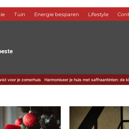
ie
Tuin
Energie besparen
Lifestyle
Cont
 beste
erhuis
Harmoniseer je huis met saffraantinten: de kleur van 2026