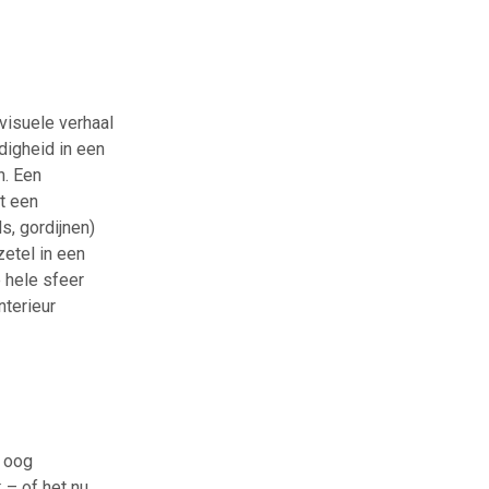
visuele verhaal
digheid in een
n. Een
it een
s, gordijnen)
zetel in een
 hele sfeer
terieur
t oog
 – of het nu