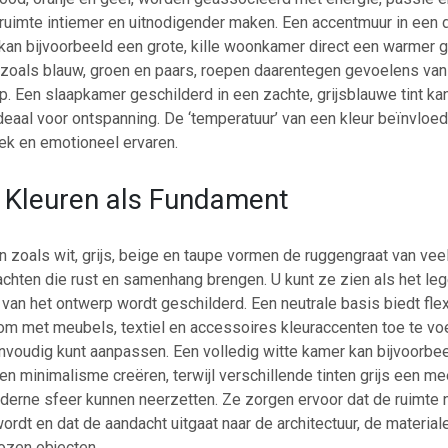
ruimte intiemer en uitnodigender maken. Een accentmuur in een 
 kan bijvoorbeeld een grote, kille woonkamer direct een warmer 
 zoals blauw, groen en paars, roepen daarentegen gevoelens van 
op. Een slaapkamer geschilderd in een zachte, grijsblauwe tint k
deaal voor ontspanning. De ‘temperatuur’ van een kleur beïnvloe
ek en emotioneel ervaren.
 Kleuren als Fundament
n zoals wit, grijs, beige en taupe vormen de ruggengraat van veel
krachten die rust en samenhang brengen. U kunt ze zien als het le
van het ontwerp wordt geschilderd. Een neutrale basis biedt flexib
t om met meubels, textiel en accessoires kleuraccenten toe te vo
envoudig kunt aanpassen. Een volledig witte kamer kan bijvoorbe
en minimalisme creëren, terwijl verschillende tinten grijs een m
derne sfeer kunnen neerzetten. Ze zorgen ervoor dat de ruimte n
rdt en dat de aandacht uitgaat naar de architectuur, de material
ozen objecten.