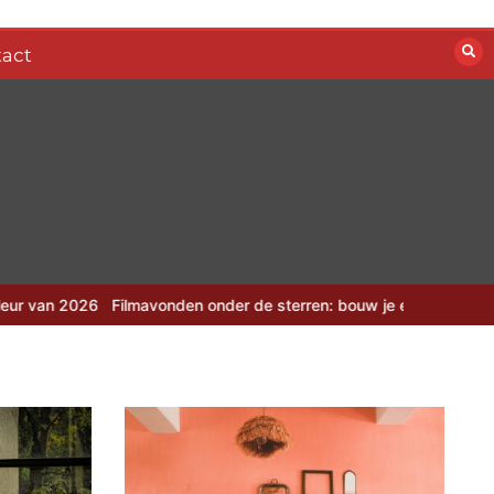
act
Filmavonden onder de sterren: bouw je eigen zomerbioscoop
Camou