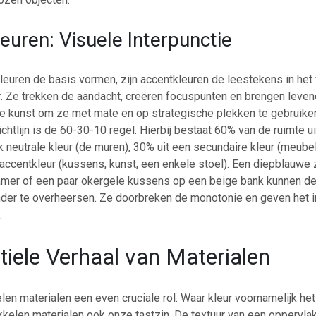
euren: Visuele Interpunctie
leuren de basis vormen, zijn accentkleuren de leestekens in het 
r. Ze trekken de aandacht, creëren focuspunten en brengen leven
 de kunst om ze met mate en op strategische plekken te gebruike
ichtlijn is de 60-30-10 regel. Hierbij bestaat 60% van de ruimte u
 neutrale kleur (de muren), 30% uit een secundaire kleur (meubel
accentkleur (kussens, kunst, een enkele stoel). Een diepblauwe 
kamer of een paar okergele kussens op een beige bank kunnen de
der te overheersen. Ze doorbreken de monotonie en geven het in
.
tiele Verhaal van Materialen
len materialen een even cruciale rol. Waar kleur voornamelijk he
kkelen materialen ook onze tastzin. De textuur van een oppervlak