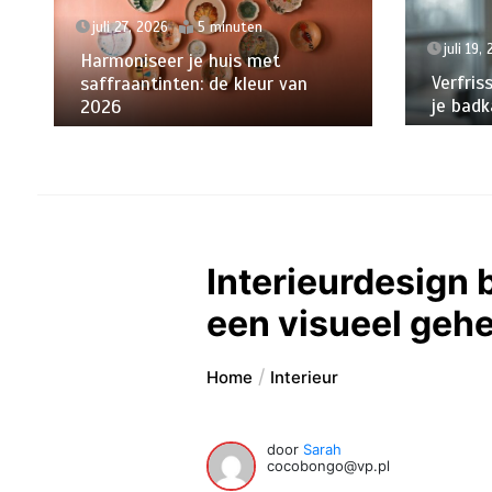
juli 27, 2026
5 minuten
juli 19,
Harmoniseer je huis met
Verfris
saffraantinten: de kleur van
je badk
2026
Interieurdesign 
een visueel gehe
Home
Interieur
door
Sarah
cocobongo@vp.pl