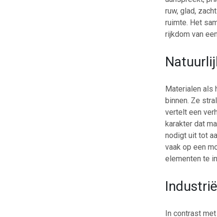
ruw, glad, zach
ruimte. Het sam
rijkdom van een 
Natuurli
Materialen als 
binnen. Ze stra
vertelt een ver
karakter dat m
nodigt uit tot a
vaak op een moo
elementen te in
Industri
In contrast met