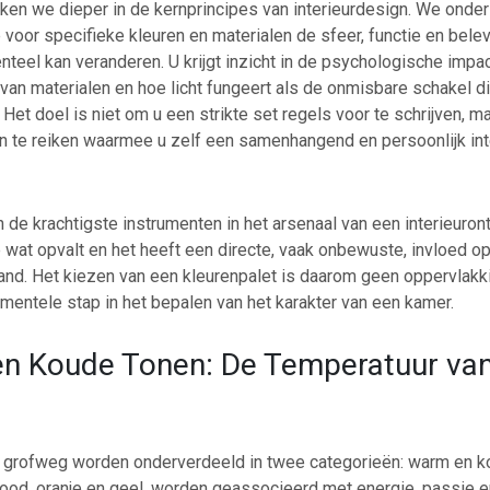
duiken we dieper in de kernprincipes van interieurdesign. We ond
oor specifieke kleuren en materialen de sfeer, functie en bele
teel kan veranderen. U krijgt inzicht in de psychologische impact
 van materialen en hoe licht fungeert als de onmisbare schakel d
. Het doel is niet om u een strikte set regels voor te schrijven, 
 te reiken waarmee u zelf een samenhangend en persoonlijk inte
n de krachtigste instrumenten in het arsenaal van een interieuron
 wat opvalt en het heeft een directe, vaak onbewuste, invloed o
d. Het kiezen van een kleurenpalet is daarom geen oppervlakki
mentele stap in het bepalen van het karakter van een kamer.
n Koude Tonen: De Temperatuur va
 grofweg worden onderverdeeld in twee categorieën: warm en 
rood, oranje en geel, worden geassocieerd met energie, passie e