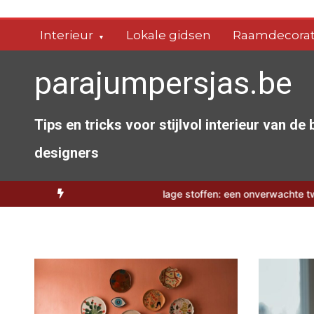
Spring
naar
Interieur
Lokale gidsen
Raamdecorat
de
inhoud
parajumpersjas.be
Tips en tricks voor stijlvol interieur van de
designers
erbioscoop
Camouflage stoffen: een onverwachte twist voor je zom