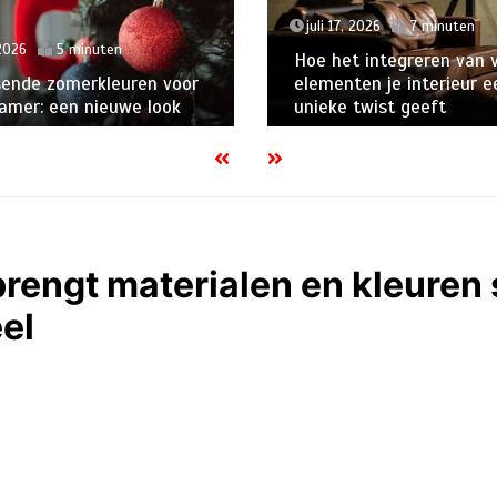
juli 17, 2026
7 minuten
 2026
5 minuten
Hoe het integreren van 
sende zomerkleuren voor
elementen je interieur e
amer: een nieuwe look
unieke twist geeft
brengt materialen en kleuren
el