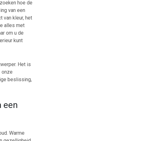
erzoeken hoe de
ving van een
 van kleur, het
ie alles met
maar om u de
rieur kunt
twerper. Het is
p onze
ge beslissing,
n een
koud. Warme
n gezelligheid.