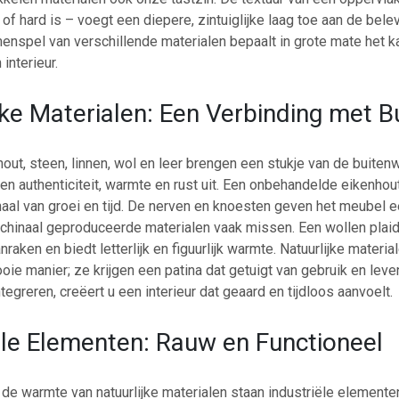
t of hard is – voegt een diepere, zintuiglijke laag toe aan de bele
enspel van verschillende materialen bepaalt in grote mate het k
interieur.
jke Materialen: Een Verbinding met B
hout, steen, linnen, wol en leer brengen een stukje van de buiten
len authenticiteit, warmte en rust uit. Een onbehandelde eikenhou
haal van groei en tijd. De nerven en knoesten geven het meubel e
achinaal geproduceerde materialen vaak missen. Een wollen plai
anraken en biedt letterlijk en figuurlijk warmte. Natuurlijke materi
ie manier; ze krijgen een patina dat getuigt van gebruik en lev
tegreren, creëert u een interieur dat geaard en tijdloos aanvoelt.
ële Elementen: Rauw en Functioneel
 de warmte van natuurlijke materialen staan industriële elemente