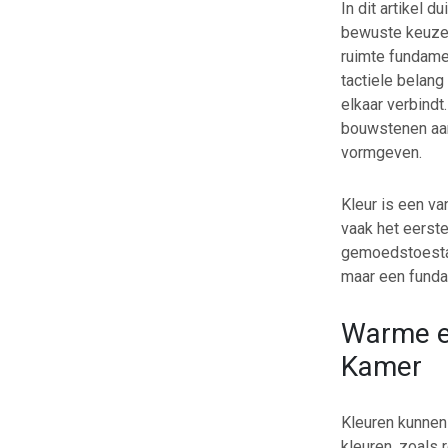
In dit artikel 
bewuste keuze v
ruimte fundamen
tactiele belang
elkaar verbindt
bouwstenen aan
vormgeven.
Kleur is een va
vaak het eerste
gemoedstoestan
maar een funda
Warme e
Kamer
Kleuren kunnen
kleuren, zoals 