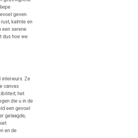
diepe
gevoel geven.
rust, kalmte en
an een serene
dt dus hoe we
 interieurs. Ze
ge canvas
iliteit; het
egen die u in de
eld een gevoel
eer gelaagde,
iet
en en de