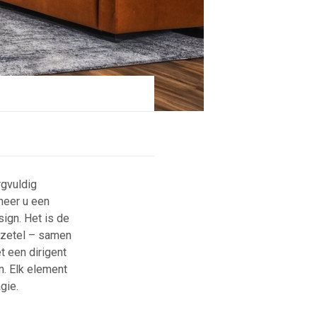
rgvuldig
neer u een
sign. Het is de
 zetel – samen
t een dirigent
n. Elk element
gie.