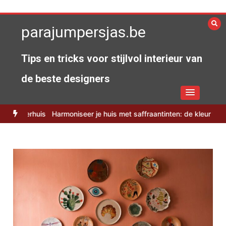
Spring
naar
parajumpersjas.be
de
inhoud
Tips en tricks voor stijlvol interieur van
de beste designers
e zomerhuis
Harmoniseer je huis met saffraantinten: de kleur van 2